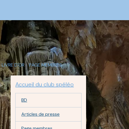
LIVRE D'OR
PAGE MEMBRES
Accueil du club spéléo
BD
Articles de presse
Page membres