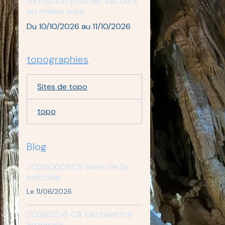
formation premier secours
en milieu isolé
Du 10/10/2026
au 11/10/2026
topographies
Sites de topo
topo
Blog
20260608CR aven de la
solitude
Le 11/06/2026
20260516 CR castelettre
integrale