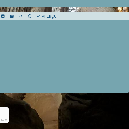
APERÇU
cha ©