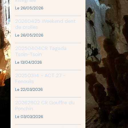
Le 26/05/2026
20260425 Weekend dent
de crolles
Le 26/05/2026
20250404CR Tagada
Tsoin-Tsoin
Le 13/04/2026
20250314 - ACT 27 -
Fenouils
Le 22/03/2026
20262802 CR Gouffre du
Ponchin
Le 03/03/2026