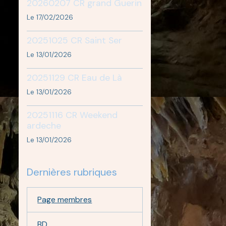
20260207 CR grand Guerin
Le 17/02/2026
20251025 CR Saint Ser
Le 13/01/2026
20251129 CR Eau de Là
Le 13/01/2026
20251116 CR Weekend
ardeche
Le 13/01/2026
Dernières rubriques
Page membres
BD