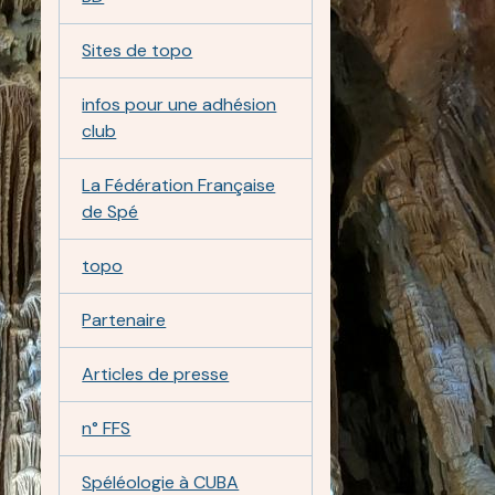
Sites de topo
infos pour une adhésion
club
La Fédération Française
de Spé
topo
Partenaire
Articles de presse
n° FFS
Spéléologie à CUBA