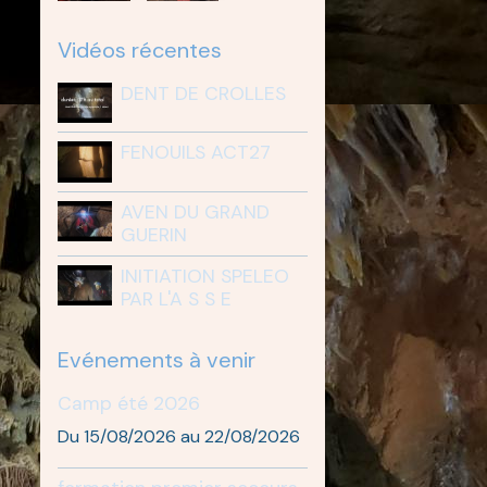
Vidéos récentes
DENT DE CROLLES
FENOUILS ACT27
AVEN DU GRAND
GUERIN
INITIATION SPELEO
PAR L'A S S E
Evénements à venir
Camp été 2026
Du 15/08/2026
au 22/08/2026