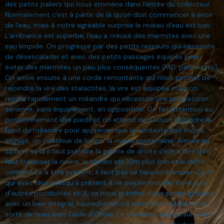
des petits paliers qui nous emmène dans l'entée du collecteur.
Normalement c'est à partir de là qu'on doit commencer à avoir
de l'eau, mais à notre agréable surprise le niveau d'eau est bas.
L'ambiance est superbe, l'eau a creusé des marmites avec une
eau limpide. On progresse par des petits ressauts qui nécessite
de désescalader et avec des petits passages équipés pour
éviter des marmites un peu plus conséquentes (MC, petite tyro).
On arrive ensuite à une corde remontante qui nous permet de
rejoindre la vire des stalactites, la vire est équipée mais on
rejoint rapidement un méandre qui nécessite une progression
aérienne, sans équipement, en opposition. On fait attention au
positionnement des pieds et on attend de pouvoir rejoindre le
fond du méandre pour apprécier que le contexte soit moins
engagé, on continue de longer la rivière souterraine. Arrivée au
siphon, et là il faut prendre la galerie de droite c'est à dire qu'il
faut traverser la rivière, le siphon est 10m plus loin et le débit
commence à être présent, il faut pas se faire embarquer. Ceux
qui avait réussi jusqu'à présent à ne pas se mouiller n'ont pas
d'autres possibilités et JL va nous gratifier d'une petite glissade
avec un bain intégral, heureusement il arrive à se rétablir et à
sortir de l'eau avec l'aide d'Olivier. Le parcours se poursuit avec