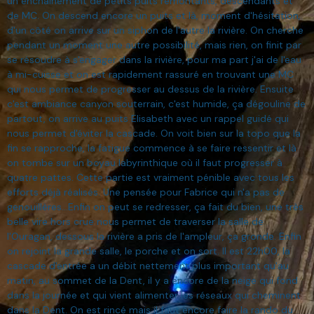
un enchainement de petits puits remontants, descendants et
de MC. On descend encore un puits et là, moment d'hésitation,
d'un côté on arrive sur un siphon de l'autre la rivière. On cherche
pendant un moment une autre possibilité, mais rien, on finit par
se résoudre à s'engager dans la rivière, pour ma part j'ai de l'eau
à mi-cuisse et on est rapidement rassuré en trouvant une MC
qui nous permet de progresser au dessus de la rivière. Ensuite
c'est ambiance canyon souterrain, c'est humide, ça dégouline de
partout, on arrive au puits Elisabeth avec un rappel guidé qui
nous permet d'éviter la cascade. On voit bien sur la topo que la
fin se rapproche, la fatigue commence à se faire ressentir et là
on tombe sur un boyau labyrinthique où il faut progresser à
quatre pattes. Cette partie est vraiment pénible avec tous les
efforts déjà réalisés. Une pensée pour Fabrice qui n'a pas de
genouillères...Enfin on peut se redresser, ça fait du bien, une très
belle vire hors crue nous permet de traverser la salle de
l'Ouragan, dessous la rivière a pris de l'ampleur, ça gronde. Enfin
on rejoint la grande salle, le porche et on sort. Il est 22h00, la
cascade d'entrée a un débit nettement plus important qu'au
matin, au sommet de la Dent, il y a encore de la neige qui fond
dans la journée et qui vient alimenter les réseaux qui cheminent
dans la Dent. On est rincé mais il faut encore faire la rando du