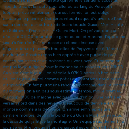
locaux. En effet, entre l'arrêté qui ferme le sentier d'accès au
Trou du Glaz et la route pour aller au parking du Perquelin
(départ prévu initialement) qui est fermée, on est obligé
d'adapter le planning. Dernières infos, il risque d'y avoir de l'eau
sur la dernière partie. Notre itinéraire boucle Guiers Mort - salle
du Solitaire - l'Escalier Bis - Guiers Mort. On prévoit donc un
départ à 07h00 pour aller se garer au col et marche d'approche
jusqu'à l'entrée. Puis on passe au chose sérieuse avec
dégustation de plusieurs bouteilles de Papyzouk de différentes
production. Ensuite repas bien apprécié avec purée de pois
cassés, saucisses et les boissons qui vont avec. Et comme on
est pas là pour rigoler tout le monde va se coucher vers 23h00.
Ca y est c'est le jour J, on décolle à 07h10 après un bon petit
dej, on se gare au col comme prévu et on entame notre marche
d'approche. En fait plutôt une rando d'approche, dans l'euphorie
du moment on a un peu sous estimé le temps, moi le premier,
du coup 2h30 de marche avec passage d'un col, une partie en
versant nord dans des névés et beaucoup de dénivelé à la
montée comme à la descente. On arrive enfin, après une
dernière montée, devant le porche du Guiers Mort, ça en jette,
la cascade qui jaillit de la montagne. On s'équipe rapidement, la
journée va être longue et on s'engage, il est environ 10h30. On