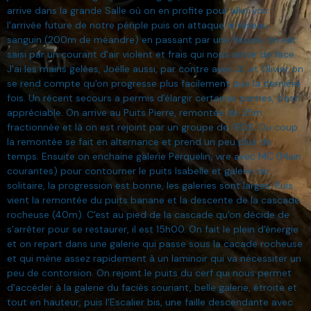
arrive dans la grande Salle où on en profite pour aller voir
l'arrivée future de notre périple puis on attaque le réseau
sanguin (200m de méandre) en passant par une fissure, on est
saisi par un courant d'air violent et frais qui nous arrive de face.
J'ai les mains gelées, Joëlle aussi, par contre avec JL et Olivier on
se rend compte qu'on progresse plus facilement que la dernière
fois. Un récent secours a permis d'élargir certaines parties, c'est
appréciable. On arrive au Puits Pierre, remontée de 35m
fractionnée et là on est rejoint par un groupe de l'EDS. Du coup
la remontée se fait en alternance et prend un peu plus de
temps. Ensuite on enchaine galerie Perquelin, vire avec MC (Main
courantes) pour contourner le puits Isabelle et galerie du
solitaire, la progression est bonne, les galeries sont larges. Puis
vient la remontée du puits banane et la descente de la cascade
rocheuse (40m). C'est au pied de la cascade qu'on décide de
s'arrêter pour se restaurer, il est 15h00. On fait le plein d'énergie
et on repart dans une galerie qui passe sous la cacade rocheuse
et qui mène assez rapidement à un laminoir qui va nécessiter un
peu de contorsion. On rejoint le puits du cerf qui nous permet
d'accéder à la galerie du faciès souriant, belle galerie, étroite et
tout en hauteur, puis l'Escalier bis, une faille descendante avec