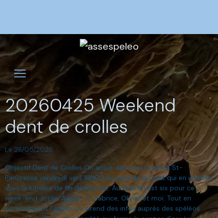
20260425 Weekend
dent de crolles
Le 26/05/2026
Objectif Dent de Crolles On arrive dans notre gite à St-
Pancrasse vendredi vers 19h00 au pied de la Dent qui en impose
avec la lumière de fin de journée. Au final on est six pour ce
week-end Joëlle, Agnès, JL, Fabrice, Olivier et moi. Tout en
commençant l'apéro, on prend des infos auprès des spéléos