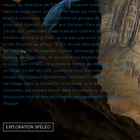
retour, au final plus de 03h00 de marche trempé, dans la nuit,
dans la neige, avec une montée raide qui n'en finit pas, mais on
avance coûte que coûte comme un groupe de zombies avec
pour seul objectif d'arriver aux voitures. Ca y est, c'est fait,
c'était dur, exténuant mais vraiment content de l'avoir fait. Une
histoire de plus à la Dent. Je ne sais pas si on va y retourner de
si tôt. Rentrée au gîte à 01h30, on est des spéléos, c'est l'heure
de l'apéro. On ressasse la journée, on mange et à 03h00 tout le
monde dans les bras de morphée. Le lendemain, on émerge sur
le coup des 09h00, on prends le temps de déjeuner, on discute,
on refait couler un café, personne n'est motivée pour la rando
initialement prévue. Finalement vers 11h00 rangement et
décollage dans la foulée. Un bon week-end qui va laisser des
souvenirs, qui restera encré dans les esprits et qui fera l'objet de
discussion lors de nos prochains regroupements. Merci à toute
l'équipe.
EXPLORATION SPÉLÉO