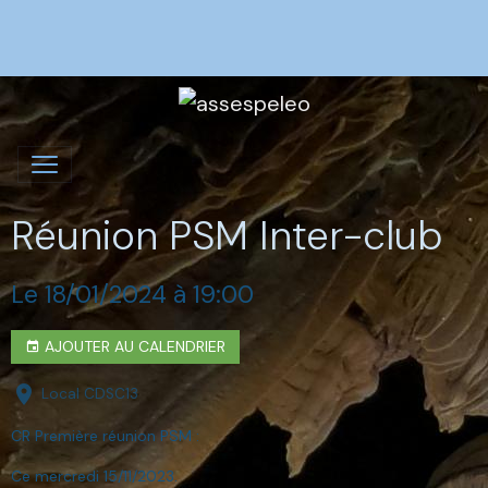
Réunion PSM Inter-club
Le 18/01/2024
à 19:00
AJOUTER AU CALENDRIER
Local CDSC13
CR Première réunion PSM :
Ce mercredi 15/11/2023.