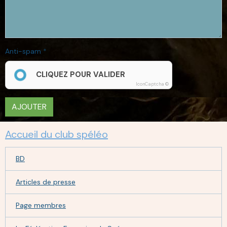
Anti-spam
CLIQUEZ POUR VALIDER
IconCaptcha ©
AJOUTER
Accueil du club spéléo
BD
Articles de presse
Page membres