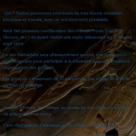
Qui ? Toutes personnes intéressés en très bonne condition
physique et morale, avec un entraînement préalable.
Avoir fait plusieurs cavités dans des massifs froids (Dévoluy,
Vercors, etc.) en ayant réalisé une explo dépassant les 15 heures
sous terre.
Un lien framadate sera ultérieurement envoyé, une inscription
est nécessaire pour participer à la traversée pour une meilleure
organisation des groupes.
Les groupes = maximum de 10 personnes, par niveau et affinité
ou bien un mélange.
Conseil ? Prévoir des sorties au niveau de vos clubs dans le but
de préparer cette sortie.
C'est n'est pas les Calanques ou Siou Blanc, il fera froid !