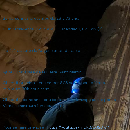
23 personnes présentes de 26 à 73 ans.
Club représenté : GSP, ASSE, Escandaou, CAF Aix (?)
Il a été discuté de l'organisation de base :
Quoi ? Traversée de la Pierre Saint Martin
Objectif principal : entrée par SC3 sortie par La Verna -
minimum 20h sous terre
Objectif secondaire : entrée par Tête Sauvage sortie par La
Verna - minimum 15h sous terre
Pour se faire une idée :
https://youtu.be/_nDk8A5J2Dw?