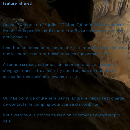
feature=shared
Quand ? Période du 26 juillet 2024 au 04 août 2024 pour faire
les objectifs principaux. Il faudra être 5 jours sur place à minima
pour chacun.
Il est hors de question de se pointer juste pour la traversée alors
que les copains auront bossé pour les équipements etc..
Attention si mauvais temps, on ne prendra pas de risque à
s'engager dans la traversée. Il y aura toujours de quoi faire
autour (autres spéléos, canyons, etc...).
Oú ? Le point de chute sera Sainte-Engrace. Alexis s'est chargé
de contacter le camping pour voir sa disponibilité.
Nous verrons à la prochaine réunion comment s'organiser pour
cela.