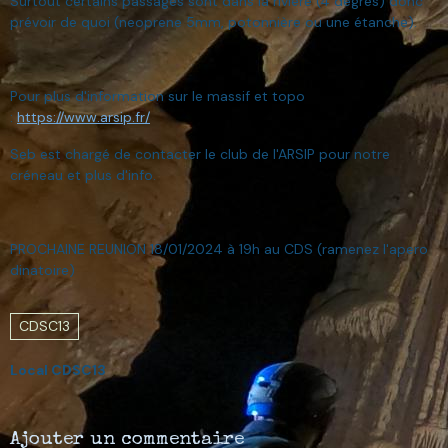
Surtout certains passages sont dans la rivière (4 degrés) donc
prévoir de quoi (neoprene 5mm, potonnière ou une étanche).
Pour plus d'information sur le massif et topo
:
https://www.arsip.fr/
Seb est chargé de contacter le club de l'ARSIP pour notre
créneau et plus d'info.
PROCHAINE REUNION 18/01/2024 à 19h au CDS (ramenez l'apero
dinatoire)
CDSC13
Local CDSC13
Ajouter un commentaire