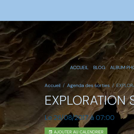
ACCUEIL
BLOG
ALBUM PH
Accueil
Agenda des sorties
EXPLOR
EXPLORATION S
Le 26/08/2017
à 07:00
AJOUTER AU CALENDRIER