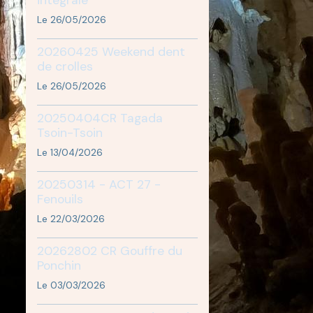
Le 26/05/2026
20260425 Weekend dent
de crolles
Le 26/05/2026
20250404CR Tagada
Tsoin-Tsoin
Le 13/04/2026
20250314 - ACT 27 -
Fenouils
Le 22/03/2026
20262802 CR Gouffre du
Ponchin
Le 03/03/2026