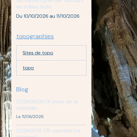
formation premier secours
en milieu isolé
Du 10/10/2026
au 11/10/2026
topographies
Sites de topo
topo
Blog
20260608CR aven de la
solitude
Le 11/06/2026
20260516 CR castelettre
integrale