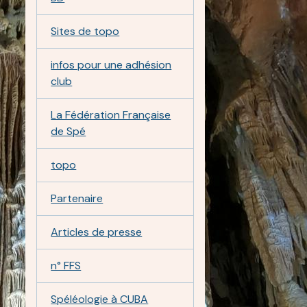
Sites de topo
infos pour une adhésion
club
La Fédération Française
de Spé
topo
Partenaire
Articles de presse
n° FFS
Spéléologie à CUBA