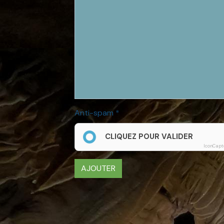
Anti-spam
CLIQUEZ POUR VALIDER
IconCapt
AJOUTER