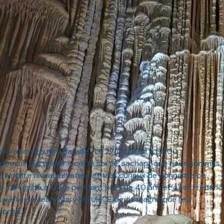
Exploration gouffre Bataille". Le 27/02/2021 à 08:00
 pouvoir participer à cette sortie, sachant que nous sommes
 à notre niveau amateur et très curieux de connaitre ce
e). J'ai résidé à Trets pendant près de 40 ans et c'est Frédéric
écouverte de Jean-Mary MAURICE de ce magnifique lieu.
ponse.