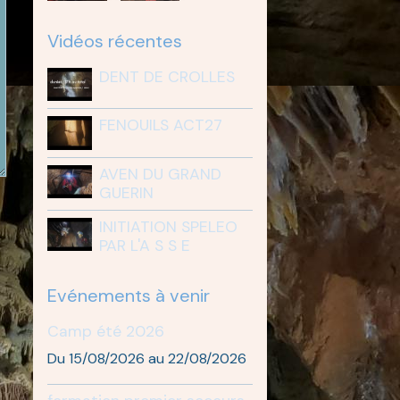
Vidéos récentes
DENT DE CROLLES
FENOUILS ACT27
AVEN DU GRAND
GUERIN
INITIATION SPELEO
PAR L'A S S E
Evénements à venir
Camp été 2026
Du 15/08/2026
au 22/08/2026