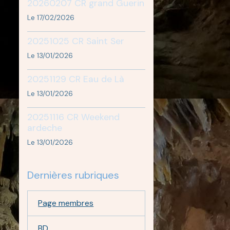
20260207 CR grand Guerin
Le 17/02/2026
20251025 CR Saint Ser
Le 13/01/2026
20251129 CR Eau de Là
Le 13/01/2026
20251116 CR Weekend
ardeche
Le 13/01/2026
Dernières rubriques
Page membres
BD