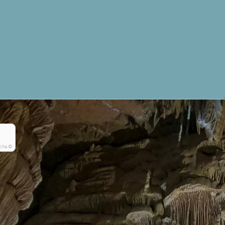
cha ©