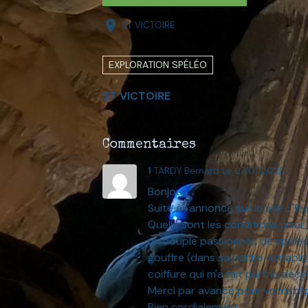
ST VICTOIRE
EXPLORATION SPÉLÉO
ST VICTOIRE
Commentaires
1
TARDY Bernard
Le 27/01/2021
Bonjour,
Suite à l'annonce sur le site : "
Quelle sont les conditions pour
un couple passionnés de spéléo,
gouffre (dans sa partie visitabl
coiffure qui m'a fait part la d
Merci par avance pour votre ré
Bien cordialement.