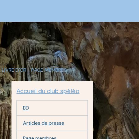
LIVRE D'OR
PAGE MEMBRES
Accueil du club spéléo
BD
Articles de presse
Page membres