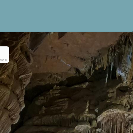
cha ©