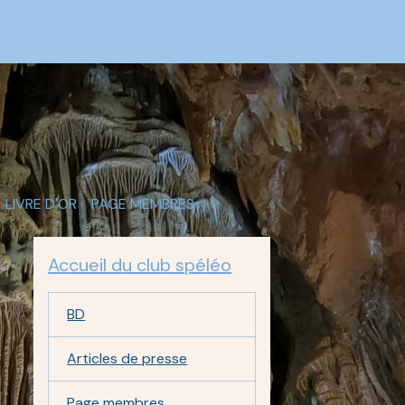
LIVRE D'OR
PAGE MEMBRES
Accueil du club spéléo
BD
Articles de presse
Page membres