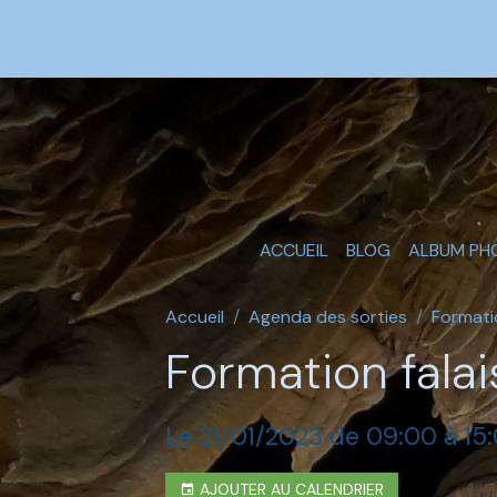
ACCUEIL
BLOG
ALBUM PH
Accueil
Agenda des sorties
Formati
Formation fala
Le 21/01/2023
de 09:00
à 15
AJOUTER AU CALENDRIER