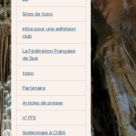
Sites de topo
infos pour une adhésion
club
La Fédération Française
de Spé
topo
Partenaire
Articles de presse
n° FFS
Spéléologie à CUBA