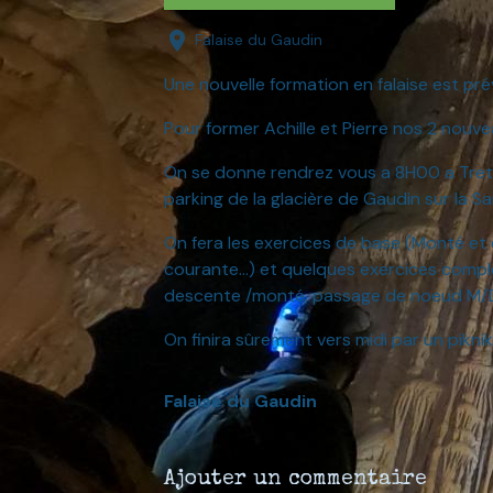
Falaise du Gaudin
Une nouvelle formation en falaise est pré
Pour former Achille et Pierre nos 2 nouvea
On se donne rendrez vous a 8H00 a Trets
parking de la glacière de Gaudin sur la S
On fera les exercices de base (Monté et
courante...) et quelques exercices comp
descente /monté, passage de noeud M/
On finira sûrement vers midi par un piknik
Falaise du Gaudin
Ajouter un commentaire