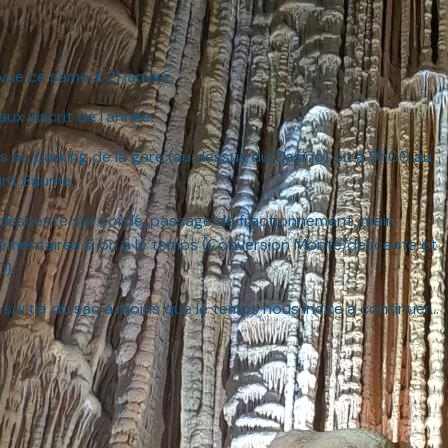
vue ce samedi 21 janvier.
ux inscrit de l'année.
 au parking de la gare (au dessus du Casino) ou a 9h00 au
aint Baume.
 descente sur corde, passage de fractionnement, main
lémentaires si on a le temps (Conversion Monté/descente et
D)
 sortie du sac a moins que le temps nous incite a continuer...