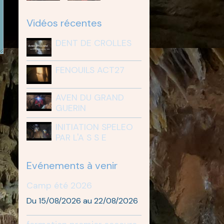
Vidéos récentes
DENT DE CROLLES
FENOUILS ACT27
AVEN DU GRAND
GUERIN
INITIATION SPELEO
PAR L'A S S E
Evénements à venir
Camp été 2026
Du 15/08/2026
au 22/08/2026