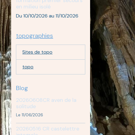
formation premier secours
en milieu isolé
Du 10/10/2026
au 11/10/2026
topographies
Sites de topo
topo
Blog
20260608CR aven de la
solitude
Le 11/06/2026
20260516 CR castelettre
integrale