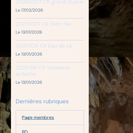
20260207 CR grand Guerin
Le 17/02/2026
20251025 CR Saint Ser
Le 13/01/2026
20251129 CR Eau de Là
Le 13/01/2026
20251116 CR Weekend
ardeche
Le 13/01/2026
Dernières rubriques
Page membres
BD