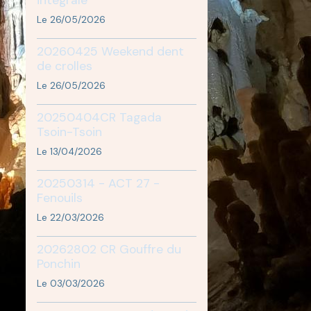
Le 26/05/2026
20260425 Weekend dent
de crolles
Le 26/05/2026
20250404CR Tagada
Tsoin-Tsoin
Le 13/04/2026
20250314 - ACT 27 -
Fenouils
Le 22/03/2026
20262802 CR Gouffre du
Ponchin
Le 03/03/2026