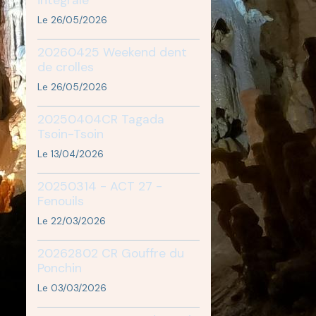
Le 26/05/2026
20260425 Weekend dent
de crolles
Le 26/05/2026
20250404CR Tagada
Tsoin-Tsoin
Le 13/04/2026
20250314 - ACT 27 -
Fenouils
Le 22/03/2026
20262802 CR Gouffre du
Ponchin
Le 03/03/2026