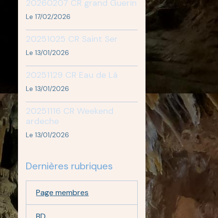
20260207 CR grand Guerin
Le 17/02/2026
20251025 CR Saint Ser
Le 13/01/2026
20251129 CR Eau de Là
Le 13/01/2026
20251116 CR Weekend
ardeche
Le 13/01/2026
Dernières rubriques
Page membres
BD