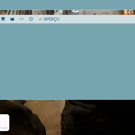
APERÇU
cha ©