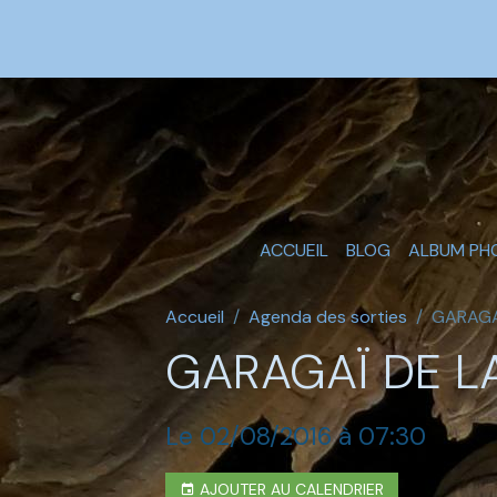
ACCUEIL
BLOG
ALBUM PH
Accueil
Agenda des sorties
GARAGAÏ
GARAGAÏ DE LA
Le 02/08/2016
à 07:30
AJOUTER AU CALENDRIER