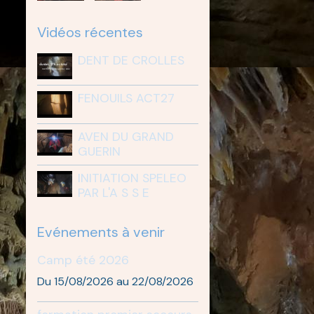
Vidéos récentes
DENT DE CROLLES
FENOUILS ACT27
AVEN DU GRAND
GUERIN
INITIATION SPELEO
PAR L'A S S E
Evénements à venir
Camp été 2026
Du 15/08/2026
au 22/08/2026