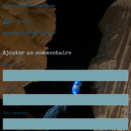
gratuit pour les membres
mr Bernard
gymnase à 20h15
Meyreuil
Ajouter un commentaire
Nom
E-mail
Site Internet