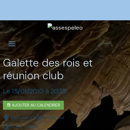
Galette des rois et
réunion club
Le 15/01/2010
à 20:15
AJOUTER AU CALENDRIER
gymnase à 20h15 - Meyreuil
Durée : 2h00