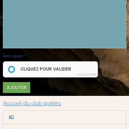
Anti-spam
CLIQUEZ POUR VALIDER
IconCaptcha ©
AJOUTER
Accueil du club spéléo
BD