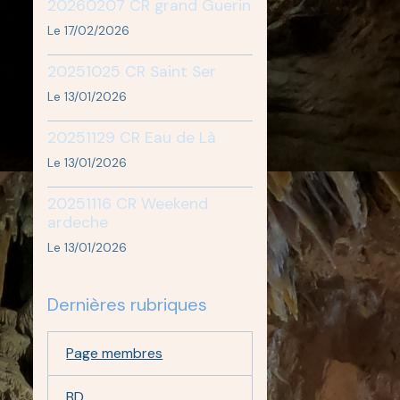
20260207 CR grand Guerin
Le 17/02/2026
20251025 CR Saint Ser
Le 13/01/2026
20251129 CR Eau de Là
Le 13/01/2026
20251116 CR Weekend
ardeche
Le 13/01/2026
Dernières rubriques
Page membres
BD