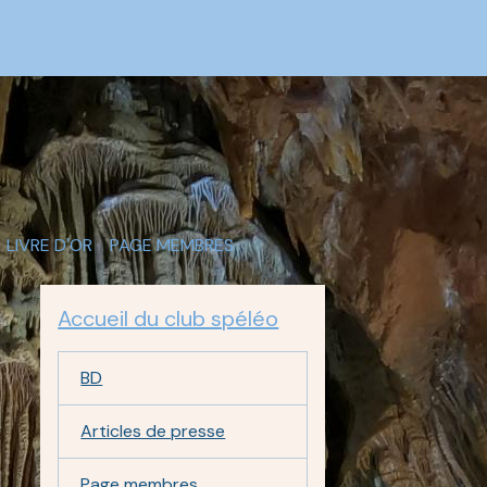
LIVRE D'OR
PAGE MEMBRES
Accueil du club spéléo
BD
Articles de presse
Page membres