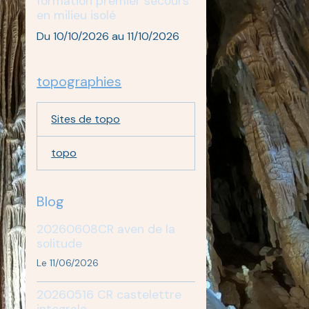
formation premier secours
en milieu isolé
Du 10/10/2026
au 11/10/2026
topographies
Sites de topo
topo
Blog
20260608CR aven de la
solitude
Le 11/06/2026
20260516 CR castelettre
integrale