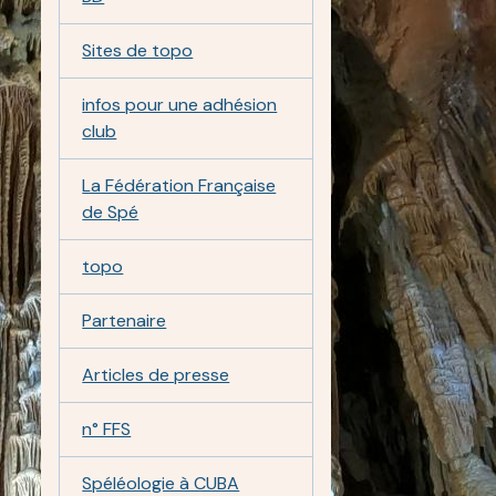
Sites de topo
infos pour une adhésion
club
La Fédération Française
de Spé
topo
Partenaire
Articles de presse
n° FFS
Spéléologie à CUBA