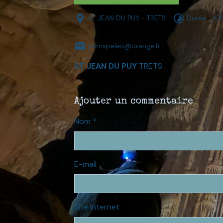
ST JEAN DU PUY - TRETS
Durée : J
jmmspeleo@orange.fr
ST JEAN DU PUY
TRETS
Ajouter un commentaire
Nom
E-mail
Site Internet