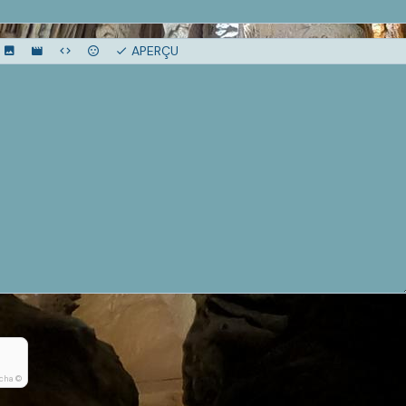
APERÇU
cha ©