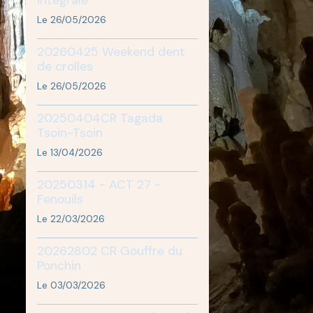
Le 26/05/2026
20260425 Weekend dent
de crolles
Le 26/05/2026
20250404CR Tagada
Tsoin-Tsoin
Le 13/04/2026
20250314 - ACT 27 -
Fenouils
Le 22/03/2026
20262802 CR Gouffre du
Ponchin
Le 03/03/2026