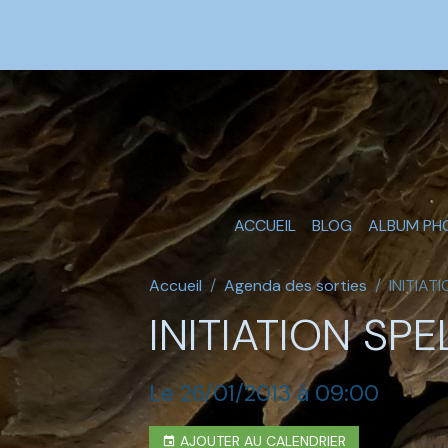
ACCUEIL
BLOG
ALBUM PH
Accueil
Agenda des sorties
INITIAT
INITIATION SP
Le 26/01/2013
à 09:00
AJOUTER AU CALENDRIER