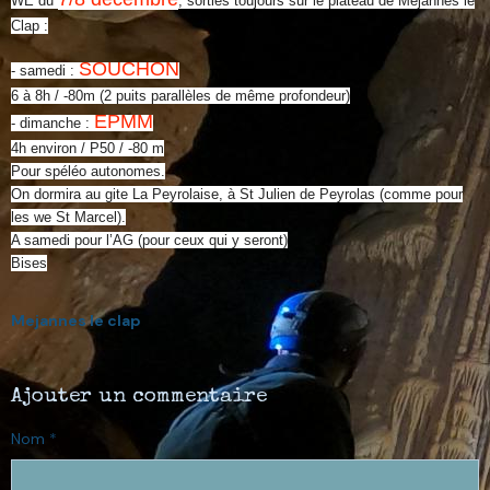
WE du
, sorties toujours sur le plateau de Méjannes le
Clap :
SOUCHON
- samedi :
6 à 8h / -80m (2 puits parallèles de même profondeur)
EPMM
- dimanche :
4h environ / P50 / -80 m
Pour spéléo autonomes.
On dormira au gite La Peyrolaise, à St Julien de Peyrolas (comme pour
les we St Marcel).
A samedi pour l’AG (pour ceux qui y seront)
Bises
Mejannes le clap
Ajouter un commentaire
Nom