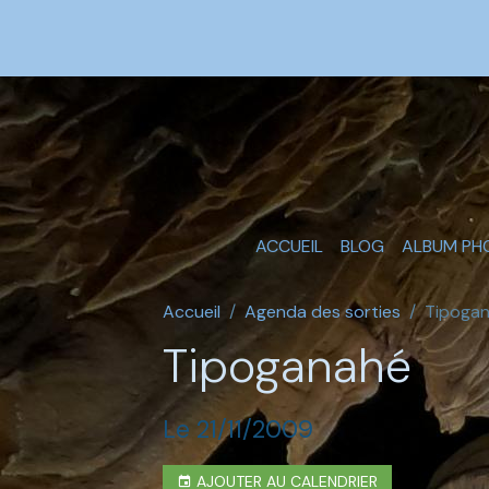
ACCUEIL
BLOG
ALBUM PH
Accueil
Agenda des sorties
Tipoga
Tipoganahé
Le 21/11/2009
AJOUTER AU CALENDRIER