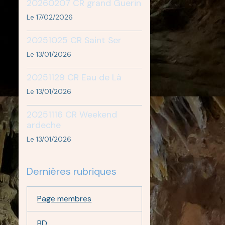
20260207 CR grand Guerin
Le 17/02/2026
20251025 CR Saint Ser
Le 13/01/2026
20251129 CR Eau de Là
Le 13/01/2026
20251116 CR Weekend
ardeche
Le 13/01/2026
Dernières rubriques
Page membres
BD