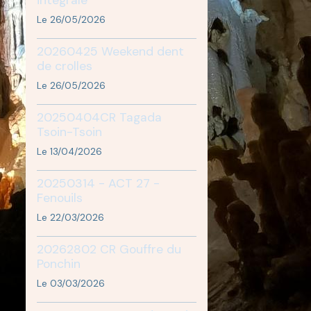
Le 26/05/2026
20260425 Weekend dent
de crolles
Le 26/05/2026
20250404CR Tagada
Tsoin-Tsoin
Le 13/04/2026
20250314 - ACT 27 -
Fenouils
Le 22/03/2026
20262802 CR Gouffre du
Ponchin
Le 03/03/2026