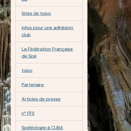
Sites de topo
infos pour une adhésion
club
La Fédération Française
de Spé
topo
Partenaire
Articles de presse
n° FFS
Spéléologie à CUBA