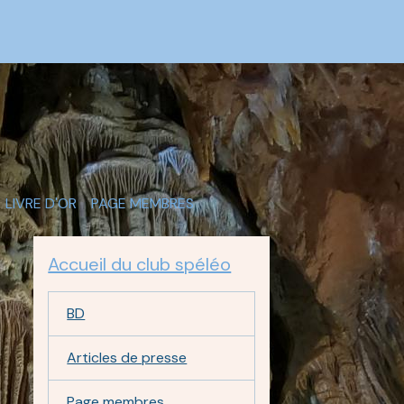
LIVRE D'OR
PAGE MEMBRES
Accueil du club spéléo
BD
Articles de presse
Page membres