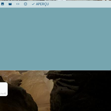
APERÇU
cha ©