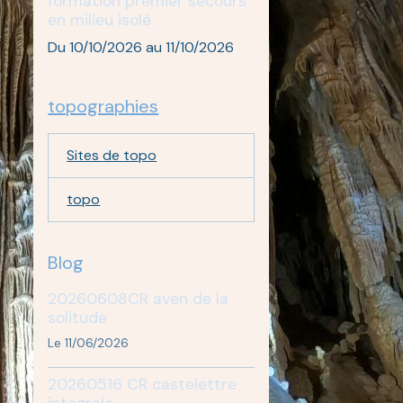
formation premier secours
en milieu isolé
Du 10/10/2026
au 11/10/2026
topographies
Sites de topo
topo
Blog
20260608CR aven de la
solitude
Le 11/06/2026
20260516 CR castelettre
integrale