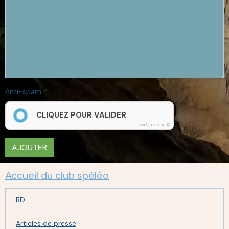
Anti-spam
CLIQUEZ POUR VALIDER
IconCaptcha ©
AJOUTER
Accueil du club spéléo
BD
Articles de presse