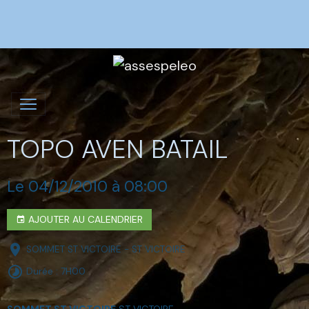
TOPO AVEN BATAIL
Le 04/12/2010
à 08:00
AJOUTER AU CALENDRIER
SOMMET ST VICTOIRE - ST VICTOIRE
Durée : 7H00
SOMMET ST VICTOIRE
ST VICTOIRE