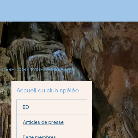
LIVRE D'OR
PAGE MEMBRES
Accueil du club spéléo
BD
Articles de presse
Page membres