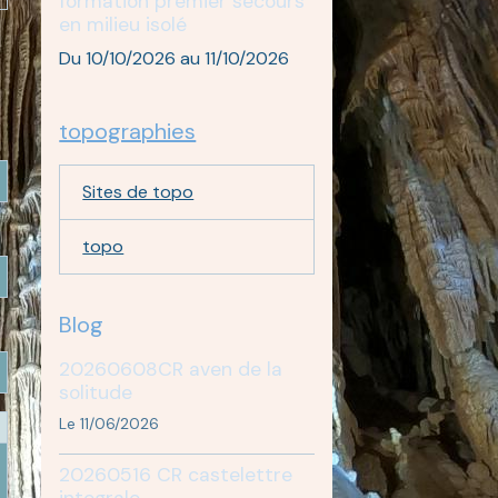
formation premier secours
en milieu isolé
Du 10/10/2026
au 11/10/2026
topographies
Sites de topo
topo
Blog
20260608CR aven de la
solitude
Le 11/06/2026
20260516 CR castelettre
integrale