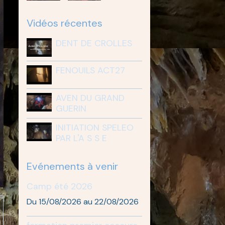
Vidéos récentes
DENT DE CROLLES
FENOUILS ACT27
AVEN DU GRAND
GUERIN
INITIATION SPELEO
PAR L'A S S E
Evénements à venir
Camp été 2026
Du 15/08/2026
au 22/08/2026