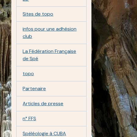
Sites de topo
infos pour une adhésion
club
La Fédération Française
de Spé
topo
Partenaire
Articles de presse
n° FFS
Spéléologie à CUBA