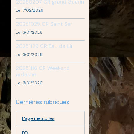
20260207 CR grand Guerin
Le 17/02/2026
20251025 CR Saint Ser
Le 13/01/2026
20251129 CR Eau de Là
Le 13/01/2026
20251116 CR Weekend
ardeche
Le 13/01/2026
Dernières rubriques
Page membres
BD