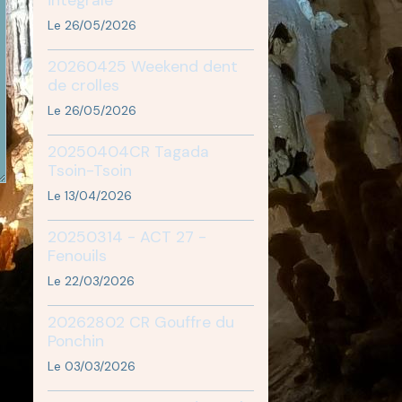
Le 26/05/2026
20260425 Weekend dent
de crolles
Le 26/05/2026
20250404CR Tagada
Tsoin-Tsoin
Le 13/04/2026
20250314 - ACT 27 -
Fenouils
Le 22/03/2026
20262802 CR Gouffre du
Ponchin
Le 03/03/2026