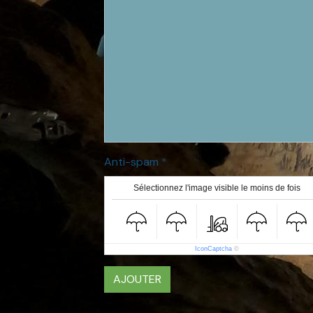
Anti-spam
Sélectionnez l'image visible le moins de fois
IconCaptcha
©
AJOUTER