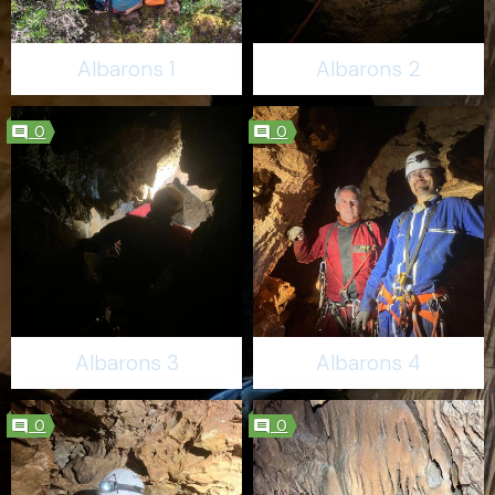
Albarons 1
Albarons 2
0
0
Albarons 3
Albarons 4
0
0