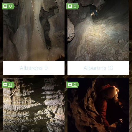
0
0
Albarons 9
Albarons 10
0
0