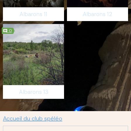
Albarons 11
Albarons 12
0
Albarons 13
Accueil du club spéléo