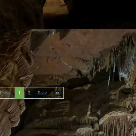
Préc.
1
2
Suiv.