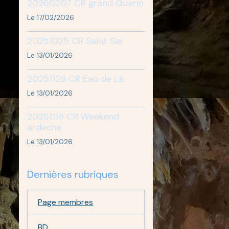
20260207 CR grand Guerin
Le 17/02/2026
20251025 CR Saint Ser
Le 13/01/2026
20251129 CR Eau de Là
Le 13/01/2026
20251116 CR Weekend
ardeche
Le 13/01/2026
Dernières rubriques
Page membres
BD