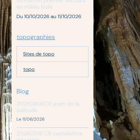
formation premier secours
en milieu isolé
Du 10/10/2026
au 11/10/2026
topographies
Sites de topo
topo
Blog
20260608CR aven de la
solitude
Le 11/06/2026
20260516 CR castelettre
integrale