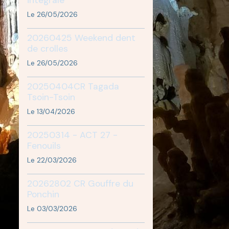
Le 26/05/2026
20260425 Weekend dent
de crolles
Le 26/05/2026
20250404CR Tagada
Tsoin-Tsoin
Le 13/04/2026
20250314 - ACT 27 -
Fenouils
Le 22/03/2026
20262802 CR Gouffre du
Ponchin
Le 03/03/2026