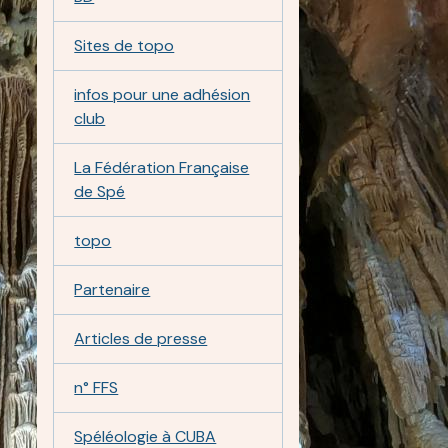
Sites de topo
infos pour une adhésion
club
La Fédération Française
de Spé
topo
Partenaire
Articles de presse
n° FFS
Spéléologie à CUBA