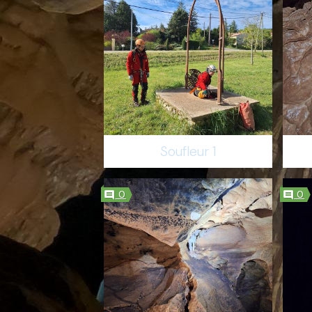
Soufleur 1
0
0