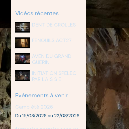
Vidéos récentes
DENT DE CROLLES
FENOUILS ACT27
AVEN DU GRAND
GUERIN
INITIATION SPELEO
PAR L'A S S E
Evénements à venir
Camp été 2026
Du 15/08/2026
au 22/08/2026