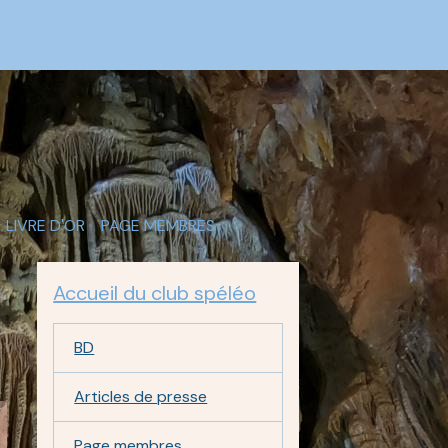
LIVRE D'OR
PAGE MEMBRES
Accueil du club spéléo
BD
Articles de presse
Page membres