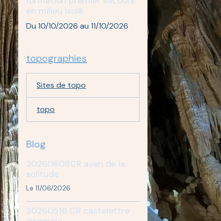
formation premier secours
en milieu isolé
Du 10/10/2026
au 11/10/2026
topographies
Sites de topo
topo
Blog
20260608CR aven de la
solitude
Le 11/06/2026
20260516 CR castelettre
integrale