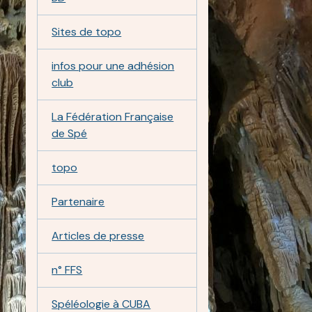
Sites de topo
infos pour une adhésion
club
La Fédération Française
de Spé
topo
Partenaire
Articles de presse
n° FFS
Spéléologie à CUBA