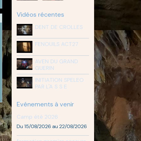
Vidéos récentes
DENT DE CROLLES
FENOUILS ACT27
AVEN DU GRAND
GUERIN
INITIATION SPELEO
PAR L'A S S E
Evénements à venir
Camp été 2026
Du 15/08/2026
au 22/08/2026