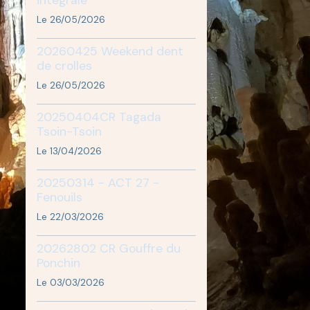
Le 26/05/2026
20260425 Weekend dent
de crolles
Le 26/05/2026
20250404CR Tagada
Tsoin-Tsoin
Le 13/04/2026
20250314 - ACT 27 -
Fenouils
Le 22/03/2026
20262802 CR Gouffre du
Ponchin
Le 03/03/2026