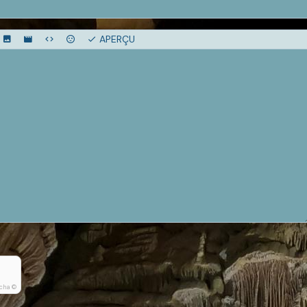
APERÇU
cha ©