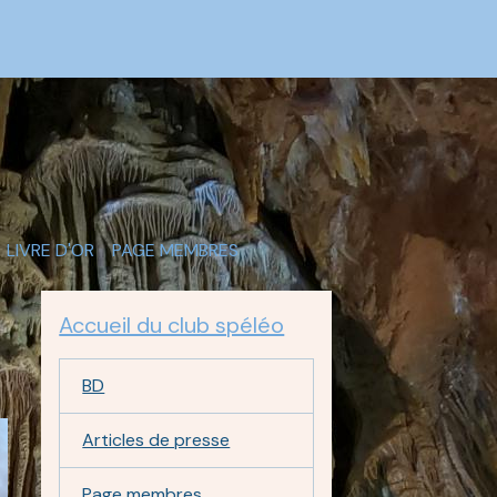
LIVRE D'OR
PAGE MEMBRES
Accueil du club spéléo
BD
Articles de presse
Page membres