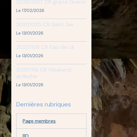
20260207 CR grand Guerin
Le 17/02/2026
20251025 CR Saint Ser
Le 13/01/2026
20251129 CR Eau de Là
Le 13/01/2026
20251116 CR Weekend
ardeche
Le 13/01/2026
Dernières rubriques
Page membres
BD