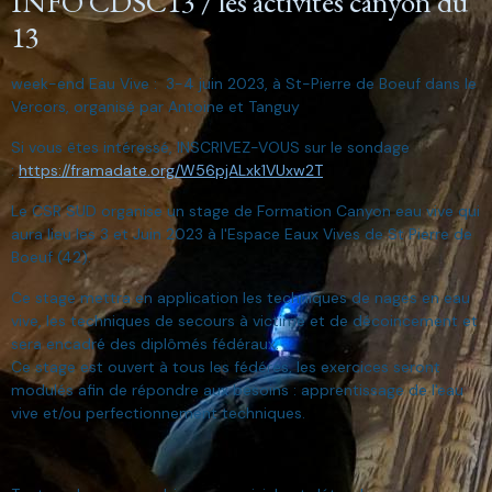
INFO CDSC13 / les activités canyon du
13
week-end Eau Vive : 3-4 juin 2023, à St-Pierre de Boeuf dans le
Vercors, organisé par Antoine et Tanguy
Si vous êtes intéressé, INSCRIVEZ-VOUS sur le sondage
:
https://framadate.org/W56pjALxk1VUxw2T
Le CSR SUD organise un stage de Formation Canyon eau vive qui
aura lieu les 3 et Juin 2023 à l'Espace Eaux Vives de St Pierre de
Boeuf (42).
Ce stage mettra en application les techniques de nages en eau
vive, les techniques de secours à victime et de décoincement et
sera encadré des diplômés fédéraux.
Ce stage est ouvert à tous les fédérés, les exercices seront
modulés afin de répondre aux besoins : apprentissage de l'eau
vive et/ou perfectionnement techniques.