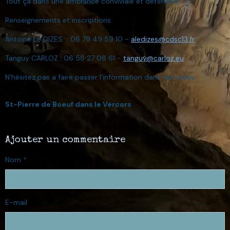
Tout ça dans une ambiance conviviale et détendue.
Renseignements et inscriptions:
Antoine Le DIZES : 06 79 49 59 10 -
aledizes@cdsc13.fr
Tanguy CARLOZ : 06 58 27 08 61 -
tanguy@carloz.eu
N’hésitez pas a faire passer l'information dans vos clubs.
St-Pierre de Boeuf dans le Vercors
Ajouter un commentaire
Nom
E-mail