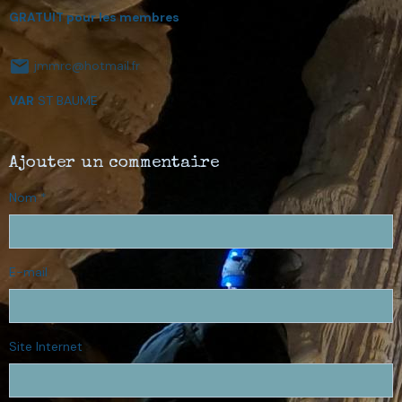
GRATUIT pour les membres
jmmrc@hotmail.fr
VAR
ST BAUME
Ajouter un commentaire
Nom
E-mail
Site Internet