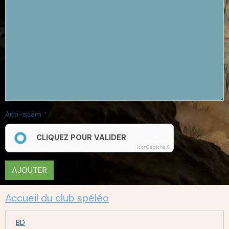
Anti-spam
CLIQUEZ POUR VALIDER
IconCaptcha ©
AJOUTER
Accueil du club spéléo
BD