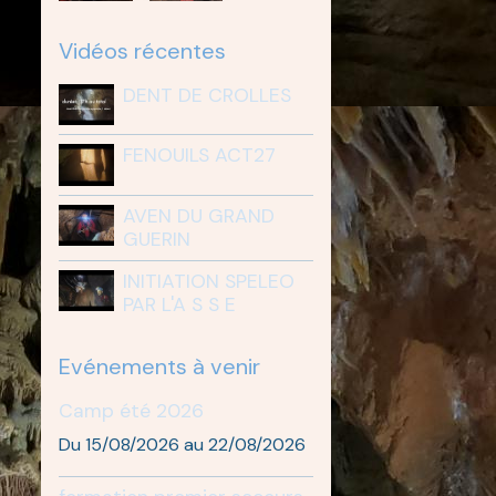
Vidéos récentes
DENT DE CROLLES
FENOUILS ACT27
AVEN DU GRAND
GUERIN
INITIATION SPELEO
PAR L'A S S E
Evénements à venir
Camp été 2026
Du 15/08/2026
au 22/08/2026