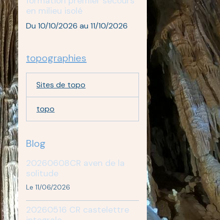
formation premier secours
en milieu isolé
Du 10/10/2026
au 11/10/2026
topographies
Sites de topo
topo
Blog
20260608CR aven de la
solitude
Le 11/06/2026
20260516 CR castelettre
integrale