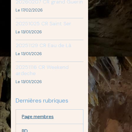
20260207 CR grand Guerin
Le 17/02/2026
20251025 CR Saint Ser
Le 13/01/2026
20251129 CR Eau de Là
Le 13/01/2026
20251116 CR Weekend
ardeche
Le 13/01/2026
Dernières rubriques
Page membres
BD