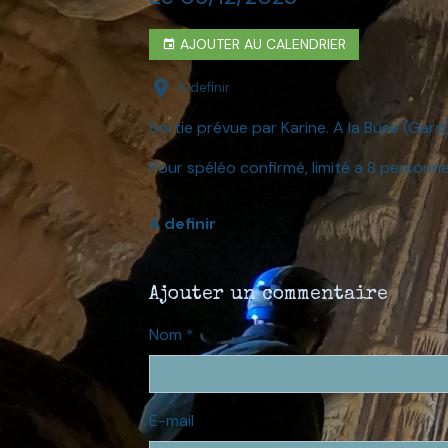
AJOUTER AU CALENDRIER
A definir
Sortie prévue par Karine. A la Buse (Gard
Pour spéléo confirmé, limité a 8 personne
A definir
Ajouter un commentaire
Nom
E-mail