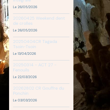
Le 26/05/2026
20260425 Weekend dent
de crolles
Le 26/05/2026
20250404CR Tagada
Tsoin-Tsoin
Le 13/04/2026
20250314 - ACT 27 -
Fenouils
Le 22/03/2026
20262802 CR Gouffre du
Ponchin
Le 03/03/2026