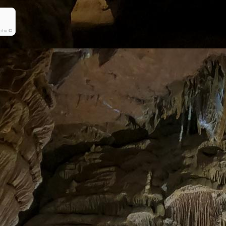
cha ©