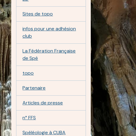
Sites de topo
infos pour une adhésion
club
La Fédération Française
de Spé
topo
Partenaire
Articles de presse
n° FFS
Spéléologie à CUBA