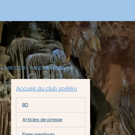
LIVRE D'OR
PAGE MEMBRES
Accueil du club spéléo
BD
Articles de presse
Page membres