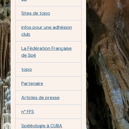
Sites de topo
infos pour une adhésion
club
La Fédération Française
de Spé
topo
Partenaire
Articles de presse
n° FFS
Spéléologie à CUBA