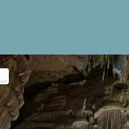
cha ©