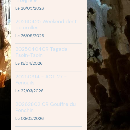
Le 26/05/2026
20260425 Weekend dent
de crolles
Le 26/05/2026
20250404CR Tagada
Tsoin-Tsoin
Le 13/04/2026
20250314 - ACT 27 -
Fenouils
Le 22/03/2026
20262802 CR Gouffre du
Ponchin
Le 03/03/2026