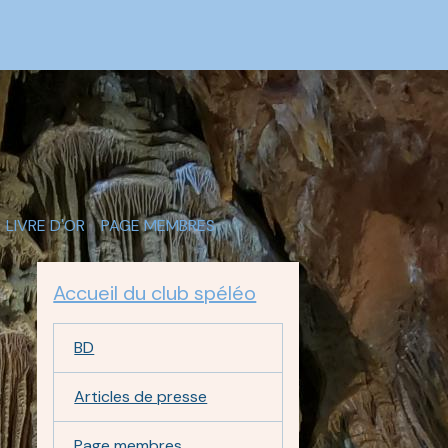
LIVRE D'OR
PAGE MEMBRES
Accueil du club spéléo
BD
Articles de presse
Page membres