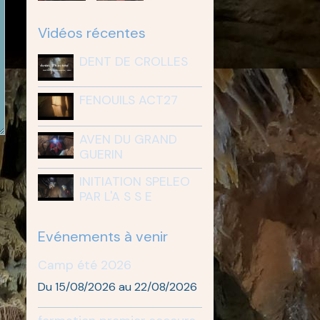
Vidéos récentes
DENT DE CROLLES
FENOUILS ACT27
AVEN DU GRAND
GUERIN
INITIATION SPELEO
PAR L'A S S E
Evénements à venir
Camp été 2026
Du 15/08/2026
au 22/08/2026