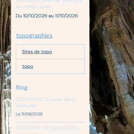
formation premier secours
en milieu isolé
Du 10/10/2026
au 11/10/2026
topographies
Sites de topo
topo
Blog
20260608CR aven de la
solitude
Le 11/06/2026
20260516 CR castelettre
integrale