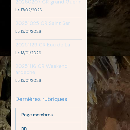
20260207 CR grand Guerin
Le 17/02/2026
20251025 CR Saint Ser
Le 13/01/2026
20251129 CR Eau de Là
Le 13/01/2026
20251116 CR Weekend
ardeche
Le 13/01/2026
Dernières rubriques
Page membres
BD