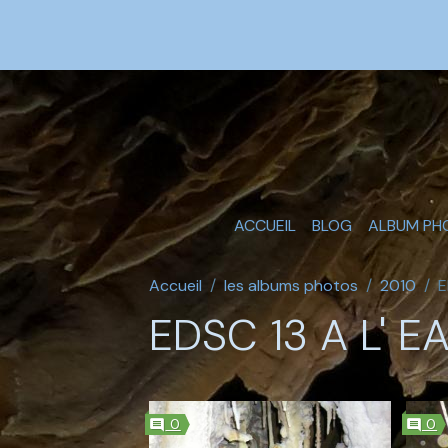
ACCUEIL
BLOG
ALBUM PH
Accueil
les albums photos
2010
E
EDSC 13 A L' E
0
0