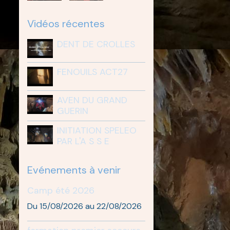
Vidéos récentes
DENT DE CROLLES
FENOUILS ACT27
AVEN DU GRAND
GUERIN
INITIATION SPELEO
PAR L'A S S E
Evénements à venir
Camp été 2026
Du 15/08/2026
au 22/08/2026