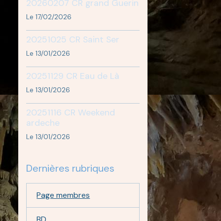
20260207 CR grand Guerin
Le 17/02/2026
20251025 CR Saint Ser
Le 13/01/2026
20251129 CR Eau de Là
Le 13/01/2026
20251116 CR Weekend
ardeche
Le 13/01/2026
Dernières rubriques
Page membres
BD