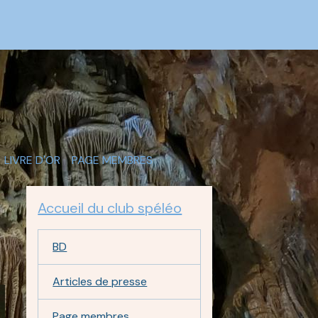
LIVRE D'OR
PAGE MEMBRES
Accueil du club spéléo
BD
Articles de presse
Page membres