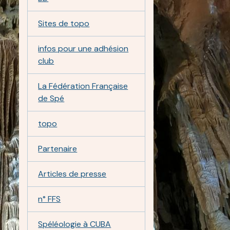
Sites de topo
infos pour une adhésion
club
La Fédération Française
de Spé
topo
Partenaire
Articles de presse
n° FFS
Spéléologie à CUBA