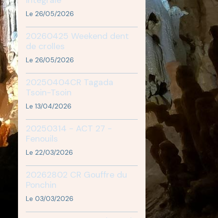
Le 26/05/2026
20260425 Weekend dent
de crolles
Le 26/05/2026
20250404CR Tagada
Tsoin-Tsoin
Le 13/04/2026
20250314 - ACT 27 -
Fenouils
Le 22/03/2026
20262802 CR Gouffre du
Ponchin
Le 03/03/2026