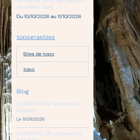
formation premier secours
en milieu isolé
Du 10/10/2026
au 11/10/2026
topographies
Sites de topo
topo
Blog
20260608CR aven de la
solitude
Le 11/06/2026
20260516 CR castelettre
integrale