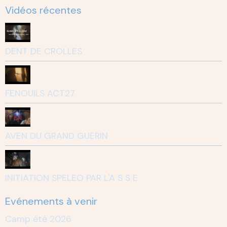
Vidéos récentes
DENT DE CROLLES
FENOUILS ACT27
AVEN DU GRAND GUERIN
INITIATION SPELEO PAR L'A S S E
Evénements à venir
Camp été 2026