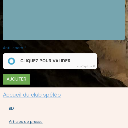
Anti-spam
CLIQUEZ POUR VALIDER
IconCaptcha ©
AJOUTER
Accueil du club spéléo
BD
Articles de presse