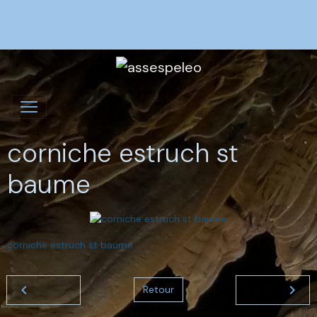
corniche estruch st
baume
corniche estruch st baume
Retour