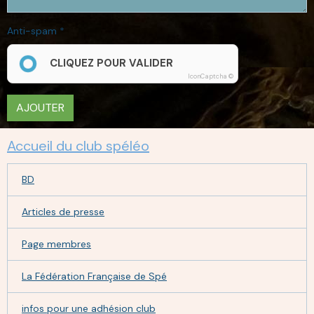
Anti-spam
CLIQUEZ POUR VALIDER
IconCaptcha ©
AJOUTER
Accueil du club spéléo
BD
Articles de presse
Page membres
La Fédération Française de Spé
infos pour une adhésion club