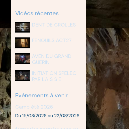
Vidéos récentes
DENT DE CROLLES
FENOUILS ACT27
AVEN DU GRAND
GUERIN
INITIATION SPELEO
PAR L'A S S E
Evénements à venir
Camp été 2026
Du 15/08/2026
au 22/08/2026