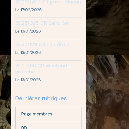
20260207 CR grand Guerin
Le 17/02/2026
20251025 CR Saint Ser
Le 13/01/2026
20251129 CR Eau de Là
Le 13/01/2026
20251116 CR Weekend
ardeche
Le 13/01/2026
Dernières rubriques
Page membres
BD