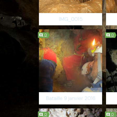
IMG_0015
0
0
Bataille 9 janvier 2016
0
0