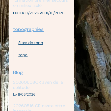
formation premier secours
en milieu isolé
Du 10/10/2026
au 11/10/2026
topographies
Sites de topo
topo
Blog
20260608CR aven de la
solitude
Le 11/06/2026
20260516 CR castelettre
integrale