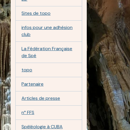
Sites de topo
infos pour une adhésion
club
La Fédération Française
de Spé
topo
Partenaire
Articles de presse
n° FFS
Spéléologie à CUBA