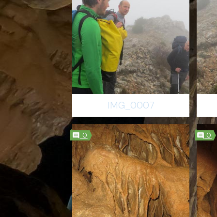
IMG_0007
0
0