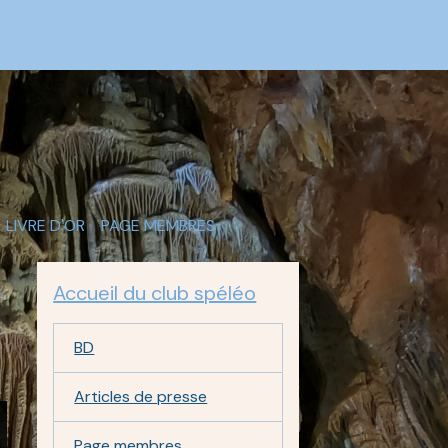
LIVRE D'OR
PAGE MEMBRES
Accueil du club spéléo
BD
Articles de presse
Page membres