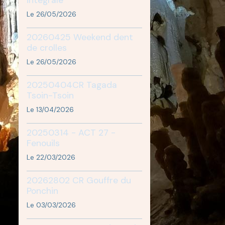
Le 26/05/2026
20260425 Weekend dent
de crolles
Le 26/05/2026
20250404CR Tagada
Tsoin-Tsoin
Le 13/04/2026
20250314 - ACT 27 -
Fenouils
Le 22/03/2026
20262802 CR Gouffre du
Ponchin
Le 03/03/2026