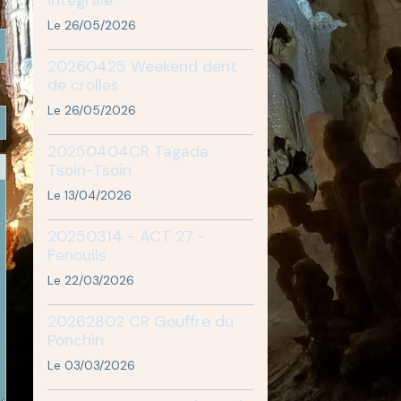
Le 26/05/2026
20260425 Weekend dent
de crolles
Le 26/05/2026
20250404CR Tagada
Tsoin-Tsoin
Le 13/04/2026
20250314 - ACT 27 -
Fenouils
Le 22/03/2026
20262802 CR Gouffre du
Ponchin
Le 03/03/2026