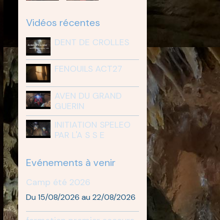
Vidéos récentes
DENT DE CROLLES
FENOUILS ACT27
AVEN DU GRAND
GUERIN
INITIATION SPELEO
PAR L'A S S E
Evénements à venir
Camp été 2026
Du 15/08/2026
au 22/08/2026