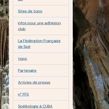
Sites de topo
infos pour une adhésion
club
La Fédération Française
de Spé
topo
Partenaire
Articles de presse
n° FFS
Spéléologie à CUBA