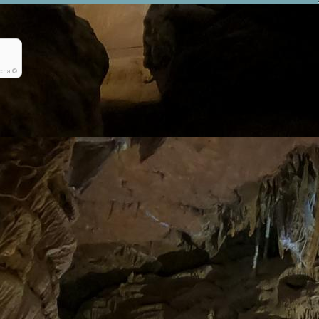
cha ©