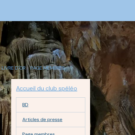
LIVRE D'OR
PAGE MEMBRES
Accueil du club spéléo
BD
Articles de presse
Page membres