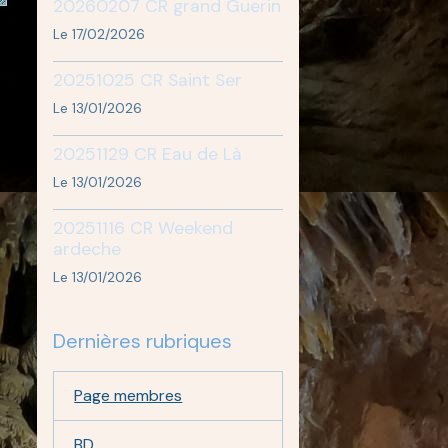
20260207 CR grand Guerin
Le 17/02/2026
20251025 CR Saint Ser
Le 13/01/2026
20251129 CR Eau de Là
Le 13/01/2026
20251116 CR Weekend
ardeche
Le 13/01/2026
Dernières rubriques
Page membres
BD