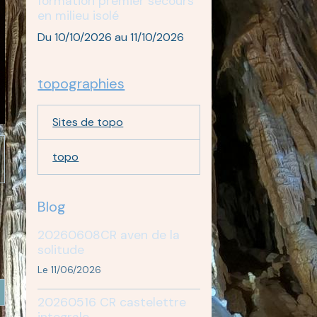
formation premier secours
en milieu isolé
Du 10/10/2026
au 11/10/2026
topographies
Sites de topo
topo
Blog
20260608CR aven de la
solitude
Le 11/06/2026
20260516 CR castelettre
integrale