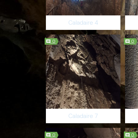
Caladaire 4
0
0
Caladaire 7
0
0