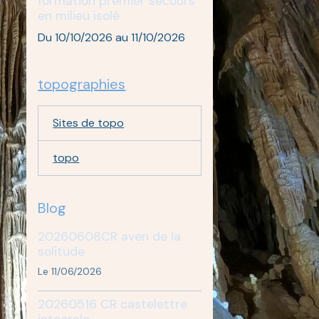
formation premier secours
en milieu isolé
Du 10/10/2026
au 11/10/2026
topographies
Sites de topo
topo
Blog
20260608CR aven de la
solitude
Le 11/06/2026
20260516 CR castelettre
integrale