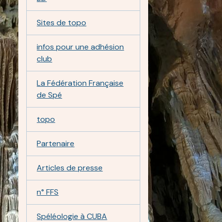
Sites de topo
infos pour une adhésion
club
La Fédération Française
de Spé
topo
Partenaire
Articles de presse
n° FFS
Spéléologie à CUBA