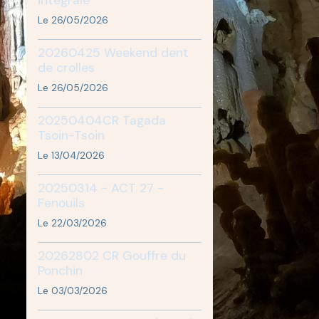
Le 26/05/2026
20260425 Weekend dent
de crolles
Le 26/05/2026
20250404CR Tagada
Tsoin-Tsoin
Le 13/04/2026
20250314 - ACT 27 -
Fenouils
Le 22/03/2026
20262802 CR Gouffre du
Ponchin
Le 03/03/2026