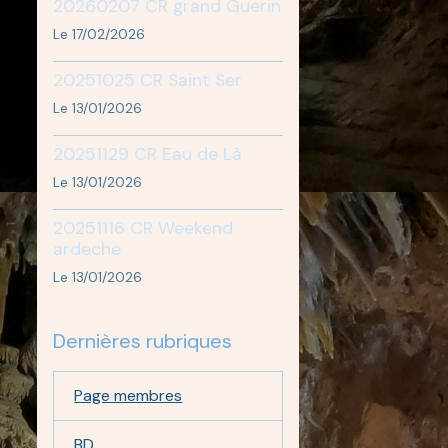
20260207 CR grand Guerin
Le 17/02/2026
20251025 CR Saint Ser
Le 13/01/2026
20251129 CR Eau de Là
Le 13/01/2026
20251116 CR Weekend
ardeche
Le 13/01/2026
Dernières rubriques
Page membres
BD