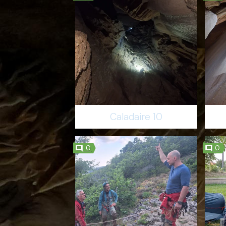
Caladaire 10
0
0