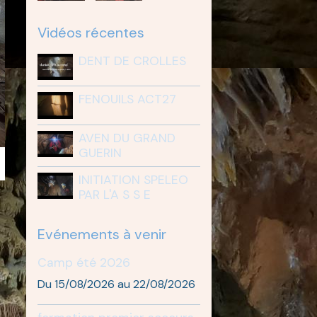
Vidéos récentes
DENT DE CROLLES
FENOUILS ACT27
AVEN DU GRAND
GUERIN
INITIATION SPELEO
PAR L'A S S E
Evénements à venir
Camp été 2026
Du 15/08/2026
au 22/08/2026