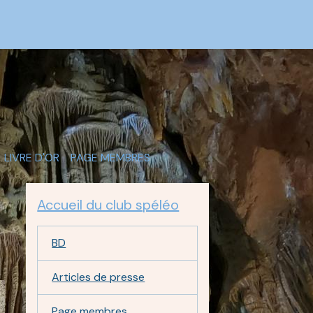
LIVRE D'OR
PAGE MEMBRES
Accueil du club spéléo
BD
Articles de presse
Page membres