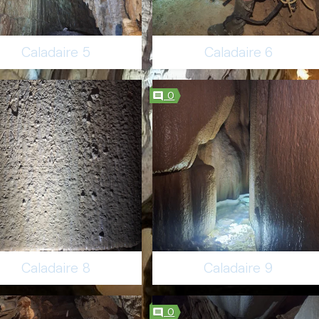
Caladaire 5
Caladaire 6
0
Caladaire 8
Caladaire 9
0